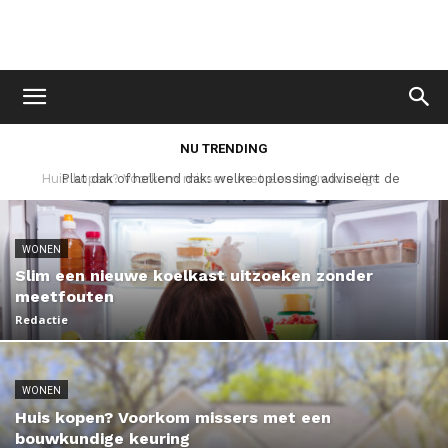
NU TRENDING
Plat dak of hellend dak: welke oplossing adviseert de
dakwerker?
WONEN
Slim een nieuwe koelkast uitzoeken zonder
meetfouten
Redactie
WONEN
Huis kopen? Voorkom missers met een
bouwkundige keuring