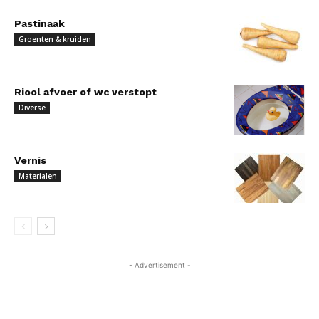
Pastinaak
Groenten & kruiden
Riool afvoer of wc verstopt
Diverse
Vernis
Materialen
- Advertisement -