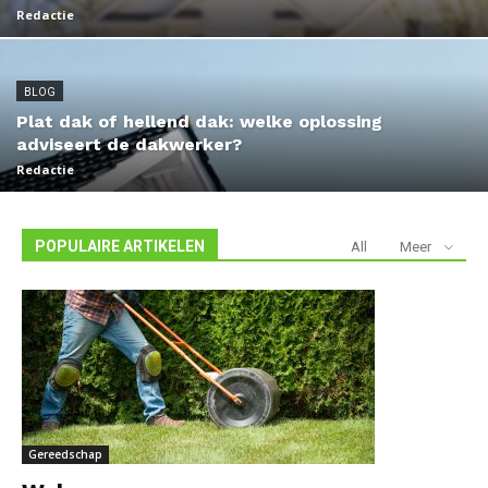
Redactie
BLOG
Plat dak of hellend dak: welke oplossing
adviseert de dakwerker?
Redactie
POPULAIRE ARTIKELEN
All
Meer
Gereedschap