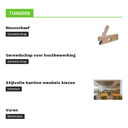
TUINIEREN
Neusschaaf
Gereedschap
Gereedschap voor houtbewerking
Gereedschap
Stijlvolle kantine meubels kiezen
Interieur
Vuren
Materialen