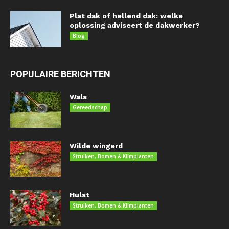
Plat dak of hellend dak: welke
oplossing adviseert de dakwerker?
Blog
POPULAIRE BERICHTEN
Wals
Gereedschap
Wilde wingerd
Struiken, Bomen & Klimplanten
Hulst
Struiken, Bomen & Klimplanten