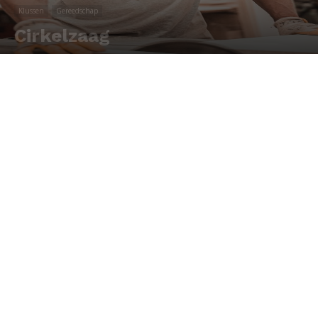
Klussen
Gereedschap
Cirkelzaag
Door
Redactie
-