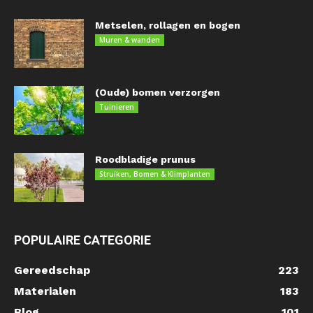
Metselen, rollagen en bogen
Muren & wanden
(Oude) bomen verzorgen
Tuinieren
Roodbladige prunus
Struiken, Bomen & Klimplanten
POPULAIRE CATEGORIE
Gereedschap
223
Materialen
183
Blog
101