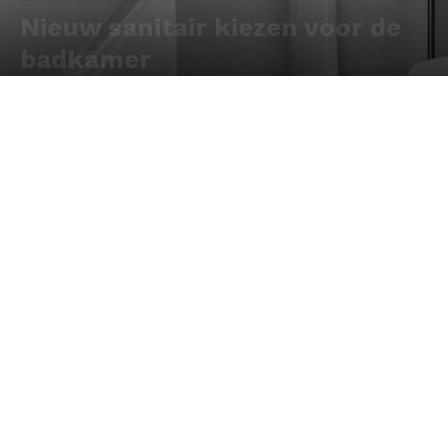
Nieuw sanitair kiezen voor de
badkamer
Door
Redactie
-