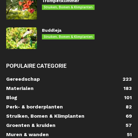
Trompetklimmer
Struiken, Bomen & Klimplanten
Buddleja
Struiken, Bomen & Klimplanten
POPULAIRE CATEGORIE
Gereedschap
223
Materialen
183
Blog
101
Perk- & borderplanten
82
Struiken, Bomen & Klimplanten
69
Groenten & kruiden
57
Muren & wanden
51