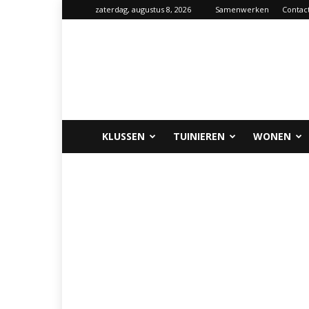
zaterdag, augustus 8, 2026
Samenwerken
Contac
Klus-
info.nl
KLUSSEN
TUINIEREN
WONEN