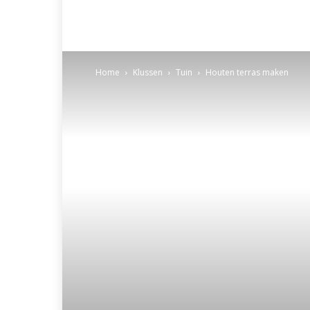
Home
Klussen
Tuin
Houten terras maken