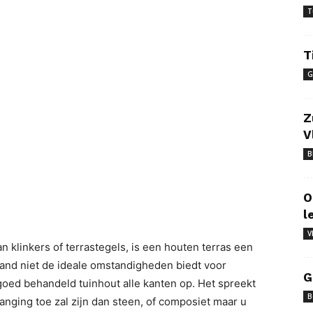
T
T
G
Z
V
B
O
l
V
an klinkers of terrastegels, is een houten terras een
 land niet de ideale omstandigheden biedt voor
G
goed behandeld tuinhout alle kanten op. Het spreekt
B
vanging toe zal zijn dan steen, of composiet maar u