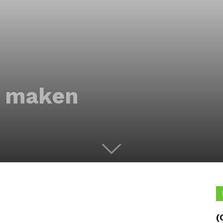
s maken
(