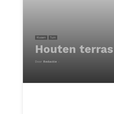
Klussen
Tuin
Houten terra
Door
Redactie
-