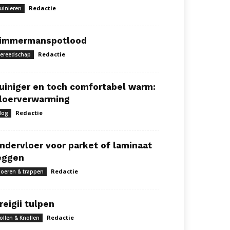
Redactie
uinieren
immermanspotlood
Redactie
ereedschap
uiniger en toch comfortabel warm:
loerverwarming
Redactie
log
ndervloer voor parket of laminaat
eggen
Redactie
loeren & trappen
reigii tulpen
Redactie
ollen & Knollen