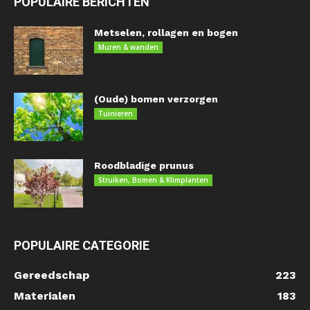
POPULAIRE BERICHTEN
Metselen, rollagen en bogen
Muren & wanden
(Oude) bomen verzorgen
Tuinieren
Roodbladige prunus
Struiken, Bomen & Klimplanten
POPULAIRE CATEGORIE
Gereedschap
223
Materialen
183