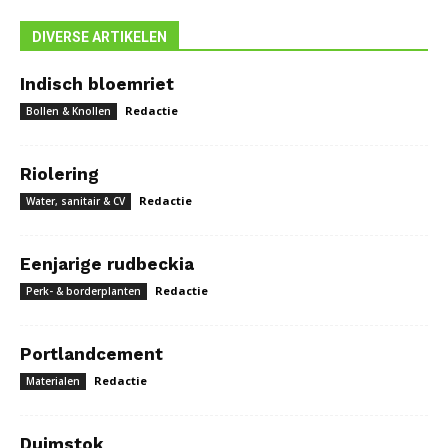
DIVERSE ARTIKELEN
Indisch bloemriet
Redactie
Bollen & Knollen
Riolering
Redactie
Water, sanitair & CV
Eenjarige rudbeckia
Redactie
Perk- & borderplanten
Portlandcement
Redactie
Materialen
Duimstok