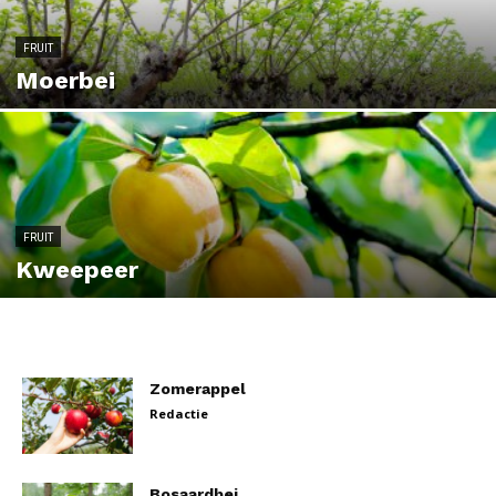
FRUIT
Moerbei
FRUIT
Kweepeer
Zomerappel
Redactie
Bosaardbei