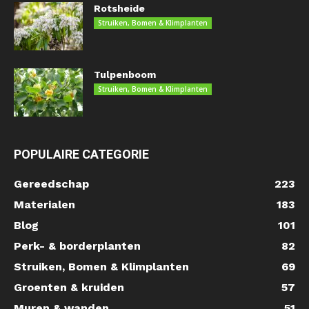
Rotsheide
Struiken, Bomen & Klimplanten
Tulpenboom
Struiken, Bomen & Klimplanten
POPULAIRE CATEGORIE
Gereedschap
223
Materialen
183
Blog
101
Perk- & borderplanten
82
Struiken, Bomen & Klimplanten
69
Groenten & kruiden
57
Muren & wanden
51