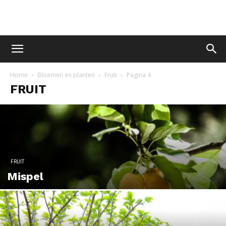
Home
Bloemen en planten
Fruit
Pagina 4
FRUIT
FRUIT
Mispel