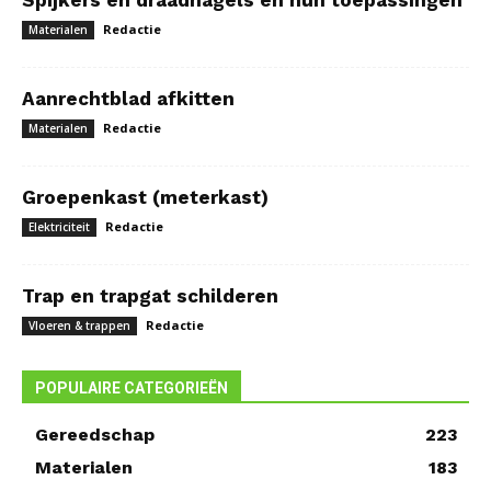
Spijkers en draadnagels en hun toepassingen
Redactie
Materialen
Aanrechtblad afkitten
Redactie
Materialen
Groepenkast (meterkast)
Redactie
Elektriciteit
Trap en trapgat schilderen
Redactie
Vloeren & trappen
POPULAIRE CATEGORIEËN
Gereedschap
223
Materialen
183