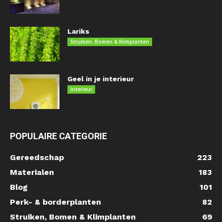
Lariks
Struiken, Bomen & Klimplanten
Geel in je interieur
Interieur
POPULAIRE CATEGORIE
Gereedschap
223
Materialen
183
Blog
101
Perk- & borderplanten
82
Struiken, Bomen & Klimplanten
69