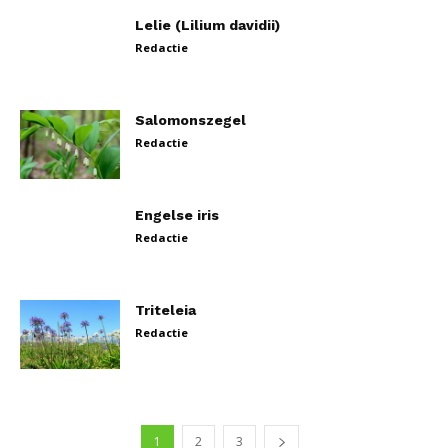
Lelie (Lilium davidii)
Redactie
Salomonszegel
Redactie
Engelse iris
Redactie
Triteleia
Redactie
1
2
3