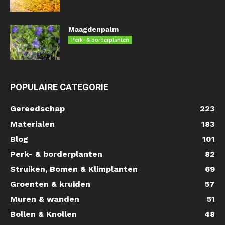
Maagdenpalm
Perk- & borderplanten
POPULAIRE CATEGORIE
Gereedschap
223
Materialen
183
Blog
101
Perk- & borderplanten
82
Struiken, Bomen & Klimplanten
69
Groenten & kruiden
57
Muren & wanden
51
Bollen & Knollen
48