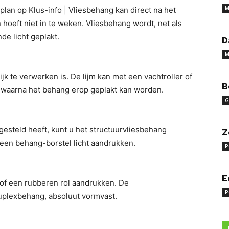
M
lan op Klus-info | Vliesbehang kan direct na het
hoeft niet in te weken. Vliesbehang wordt, net als
de licht geplakt.
D
M
k te verwerken is. De lijm kan met een vachtroller of
B
waarna het behang erop geplakt kan worden.
G
gesteld heeft, kunt u het structuurvliesbehang
Z
een behang-borstel licht aandrukken.
P
E
of een rubberen rol aandrukken. De
P
 duplexbehang, absoluut vormvast.