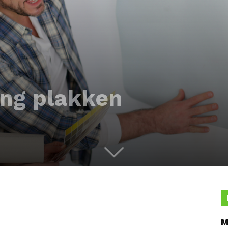
ang plakken
M