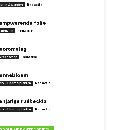
Redactie
uren & wanden
ampwerende folie
Redactie
aterialen
ooromslag
Redactie
ereedschap
onnebloem
Redactie
erk- & borderplanten
enjarige rudbeckia
Redactie
erk- & borderplanten