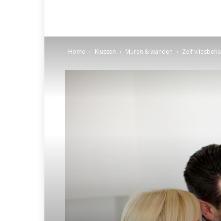
Home
Klussen
Muren & wanden
Zelf vliesbeh