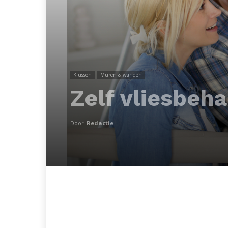
Klussen
Muren & wanden
Zelf vliesbeh
Door
Redactie
-