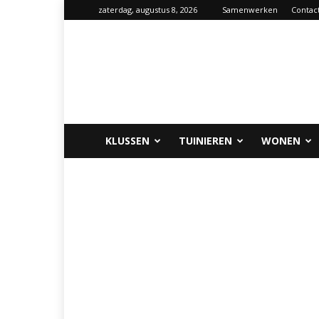
zaterdag, augustus 8, 2026
Samenwerken
Contac
Klus-
info.nl
KLUSSEN
TUINIEREN
WONEN