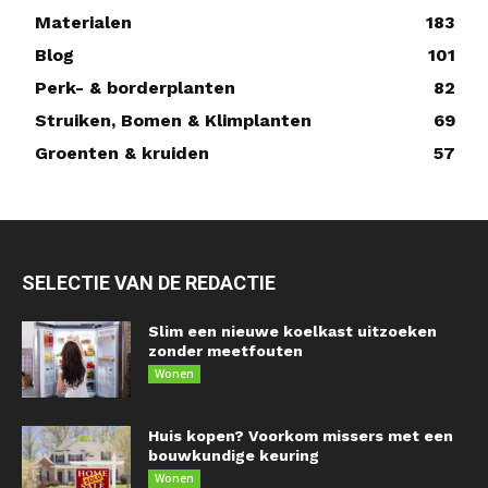
Materialen
183
Blog
101
Perk- & borderplanten
82
Struiken, Bomen & Klimplanten
69
Groenten & kruiden
57
SELECTIE VAN DE REDACTIE
Slim een nieuwe koelkast uitzoeken
zonder meetfouten
Wonen
Huis kopen? Voorkom missers met een
bouwkundige keuring
Wonen