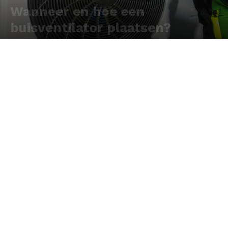
Wanneer en hoe een
buisventilator plaatsen?
Door
Redactie
-