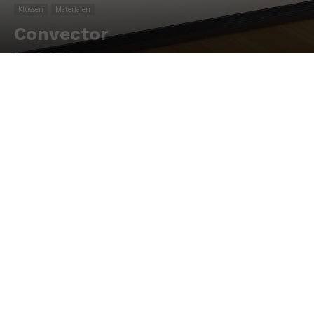
Klussen
Materialen
Convector
Door
Redactie
-