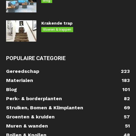
Blog
Krakende trap
Vloeren & trappen
POPULAIRE CATEGORIE
Gereedschap
223
Materialen
183
Blog
101
Perk- & borderplanten
82
Struiken, Bomen & Klimplanten
69
Groenten & kruiden
57
Muren & wanden
51
Bollen & Knollen
48