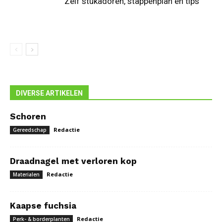
Zelf stukadoren, stappenplan en tips
DIVERSE ARTIKELEN
Schoren
Redactie
Gereedschap
Draadnagel met verloren kop
Redactie
Materialen
Kaapse fuchsia
Redactie
Perk- & borderplanten