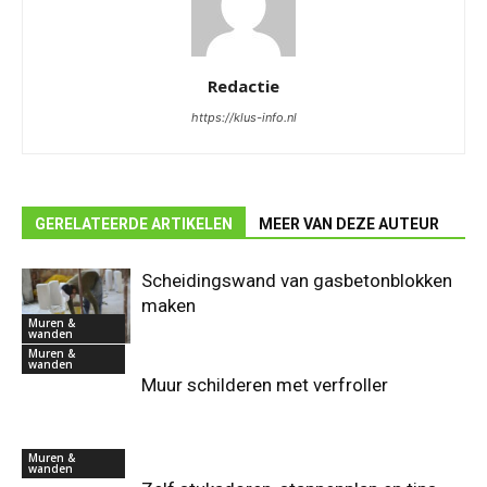
Redactie
https://klus-info.nl
GERELATEERDE ARTIKELEN
MEER VAN DEZE AUTEUR
Scheidingswand van gasbetonblokken
maken
Muren &
wanden
Muren &
wanden
Muur schilderen met verfroller
Muren &
wanden