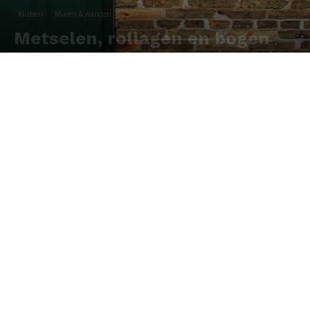
Klussen
Muren & wanden
Metselen, rollagen en bogen
Door
Redactie
-