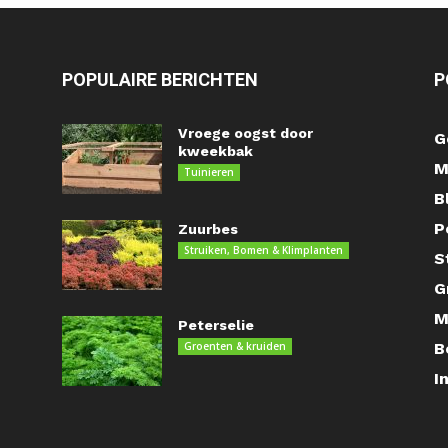
POPULAIRE BERICHTEN
P
Vroege oogst door
G
kweekbak
M
Tuinieren
B
P
Zuurbes
Struiken, Bomen & Klimplanten
S
G
M
Peterselie
Groenten & kruiden
B
I