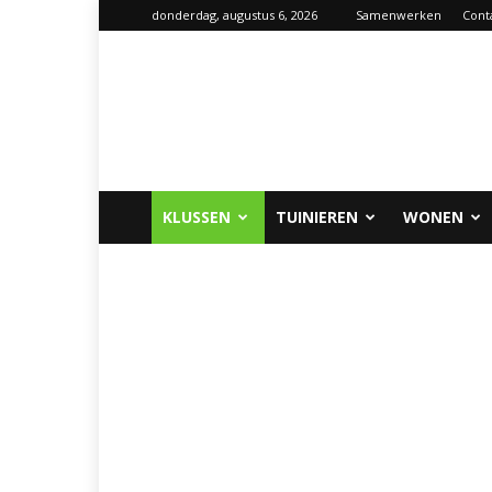
donderdag, augustus 6, 2026
Samenwerken
Cont
Klus-
info.nl
KLUSSEN
TUINIEREN
WONEN