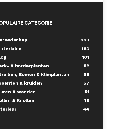
OPULAIRE CATEGORIE
ereedschap
223
aterialen
183
log
101
erk- & borderplanten
82
truiken, Bomen & Klimplanten
69
roenten & kruiden
57
uren & wanden
51
ollen & Knollen
48
nterieur
44