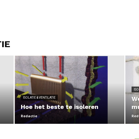
TIE
ISO
We
ISOLATIE & VENTILATIE
Hoe het beste te isoleren
mu
Redactie
Red