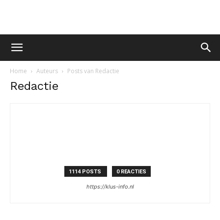
Home
Auteurs
Posts van Redactie
Redactie
1114 POSTS
0 REACTIES
https://klus-info.nl