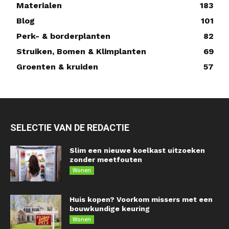
Materialen
183
Blog
101
Perk- & borderplanten
82
Struiken, Bomen & Klimplanten
69
Groenten & kruiden
57
SELECTIE VAN DE REDACTIE
Slim een nieuwe koelkast uitzoeken
zonder meetfouten
Wonen
Huis kopen? Voorkom missers met een
bouwkundige keuring
Wonen