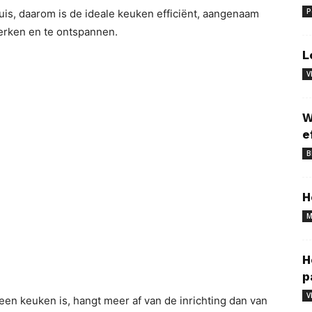
P
huis, daarom is de ideale keuken efficiënt, aangenaam
werken en te ontspannen.
L
V
W
e
B
H
M
H
p
V
 een keuken is, hangt meer af van de inrichting dan van