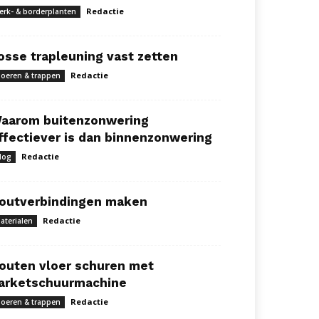
Redactie
erk- & borderplanten
osse trapleuning vast zetten
Redactie
loeren & trappen
aarom buitenzonwering
ffectiever is dan binnenzonwering
Redactie
log
outverbindingen maken
Redactie
aterialen
outen vloer schuren met
arketschuurmachine
Redactie
loeren & trappen