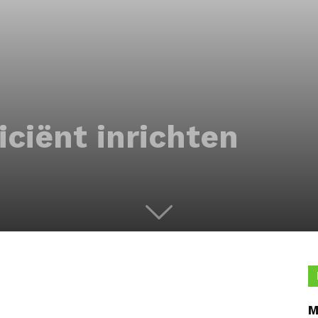
iciënt inrichten
M