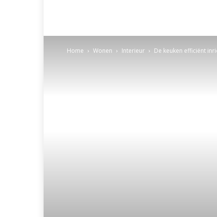
Home
Wonen
Interieur
De keuken efficiënt inr