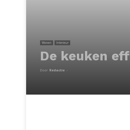
Wonen
Interieur
De keuken eff
Door
Redactie
-