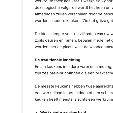
werkroute toch: koelkast-> werkplek-> goo
deze logische volgorde wordt het heen en 
afmetingen zullen verschillen door de besc
worden in iedere keuken. (Zie het grijze ge
De ideale lengte voor de zijkanten van uw w
zoals deuren en ramen, bepalen mede het 
worden met de plaats waar de wandcontactd
De traditionele inrichting
Er zijn keukens in iedere vorm en afmeting, 
zijn zes basisinrichtingen die een praktis
De meeste keukens hebben twee aanrechten
een werkeiland in het midden of een schiere
keuken heeft meestal slechts een werkruim
Werkruimte aan één kant