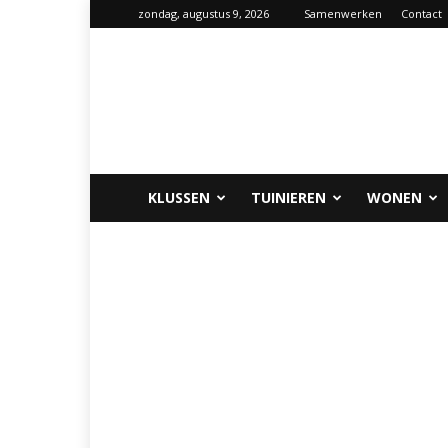
zondag, augustus 9, 2026
Samenwerken
Contact
Klus-
info.nl
KLUSSEN
TUINIEREN
WONEN