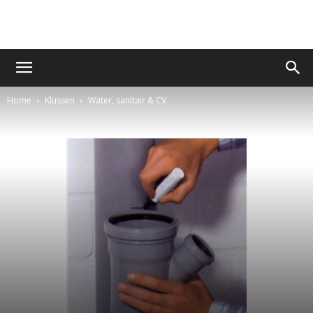
Home
Klussen
Water, sanitair & CV