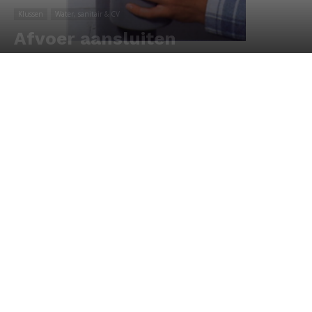
Klussen
Water, sanitair & CV
Afvoer aansluiten
Door
Redactie
-