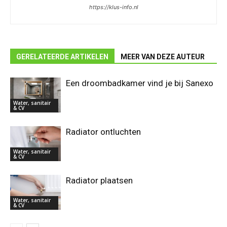
https://klus-info.nl
GERELATEERDE ARTIKELEN
MEER VAN DEZE AUTEUR
Een droombadkamer vind je bij Sanexo
Water, sanitair
& CV
Radiator ontluchten
Water, sanitair
& CV
Radiator plaatsen
Water, sanitair
& CV