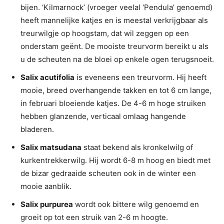
bijen. ‘Kilmarnock’ (vroeger veelal ‘Pendula’ genoemd)
heeft mannelijke katjes en is meestal verkrijgbaar als
treurwilgje op hoogstam, dat wil zeggen op een
onderstam geënt. De mooiste treurvorm bereikt u als
u de scheuten na de bloei op enkele ogen terugsnoeit.
Salix acutifolia
is eveneens een treurvorm. Hij heeft
mooie, breed overhangende takken en tot 6 cm lange,
in februari bloeiende katjes. De 4-6 m hoge struiken
hebben glanzende, verticaal omlaag hangende
bladeren.
Salix matsudana
staat bekend als kronkelwilg of
kurkentrekkerwilg. Hij wordt 6-8 m hoog en biedt met
de bizar gedraaide scheuten ook in de winter een
mooie aanblik.
Salix purpurea
wordt ook bittere wilg genoemd en
groeit op tot een struik van 2-6 m hoogte.