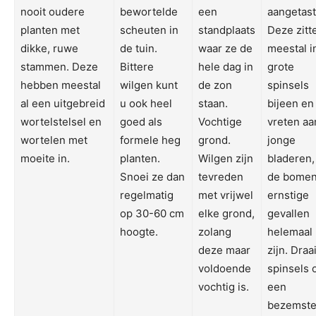
nooit oudere
bewortelde
een
aangetast
planten met
scheuten in
standplaats
Deze zitt
dikke, ruwe
de tuin.
waar ze de
meestal i
stammen. Deze
Bittere
hele dag in
grote
hebben meestal
wilgen kunt
de zon
spinsels
al een uitgebreid
u ook heel
staan.
bijeen en
wortelstelsel en
goed als
Vochtige
vreten aa
wortelen met
formele heg
grond.
jonge
moeite in.
planten.
Wilgen zijn
bladeren,
Snoei ze dan
tevreden
de bomen
regelmatig
met vrijwel
ernstige
op 30-60 cm
elke grond,
gevallen
hoogte.
zolang
helemaal 
deze maar
zijn. Draa
voldoende
spinsels
vochtig is.
een
bezemste