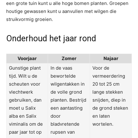
een grote tuin kunt u alle hoge bomen planten. Groepen
houtige gewassen kunt u aanvullen met wilgen die
struikvormig groeien.
Onderhoud het jaar rond
Voorjaar
Zomer
Najaar
Gunstige plant
In de vaas
Voor de
tijd. Wilt u de
bewortelde
vermeerdering
scheuten voor
wilgentakken in
20 tot 25 cm
vlechtwerk
de volle grond
lange stekken
gebruiken, dan
planten. Bestrijd
snijden, diep in
moet u Salix
een aantasting
de grond steken
alba en Salix
door
en laten
viminalis om de
bladvretende
wortelen.
paar jaar tot op
rupsen van