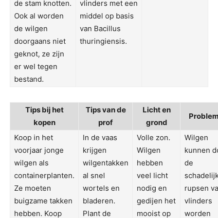
de stam knotten.
vlinders met een
Ook al worden
middel op basis
de wilgen
van Bacillus
doorgaans niet
thuringiensis.
geknot, ze zijn
er wel tegen
bestand.
Tips bij het
Tips van de
Licht en
Proble
kopen
prof
grond
Koop in het
In de vaas
Volle zon.
Wilgen
voorjaar jonge
krijgen
Wilgen
kunnen d
wilgen als
wilgentakken
hebben
de
containerplanten.
al snel
veel licht
schadelij
Ze moeten
wortels en
nodig en
rupsen v
buigzame takken
bladeren.
gedijen het
vlinders
hebben. Koop
Plant de
mooist op
worden