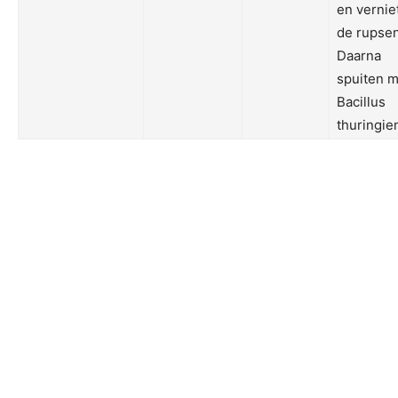
en vernie
de rupsen
Daarna
spuiten m
Bacillus
thuringie