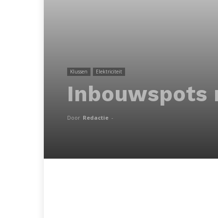
Klussen
Elektriciteit
Inbouwspots
Door
Redactie
-