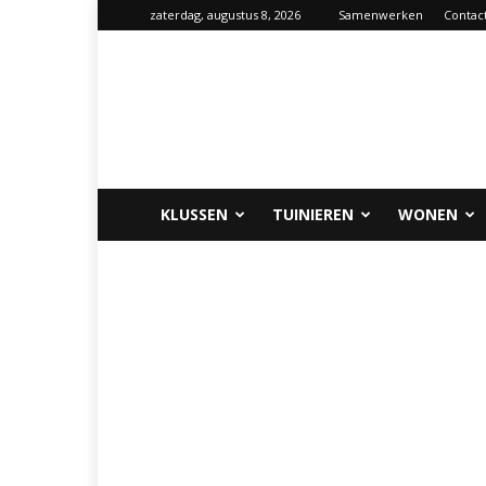
zaterdag, augustus 8, 2026
Samenwerken
Contac
Klus-
info.nl
KLUSSEN
TUINIEREN
WONEN