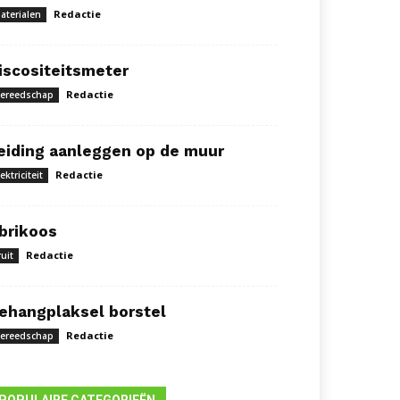
Redactie
aterialen
iscositeitsmeter
Redactie
ereedschap
eiding aanleggen op de muur
Redactie
lektriciteit
brikoos
Redactie
ruit
ehangplaksel borstel
Redactie
ereedschap