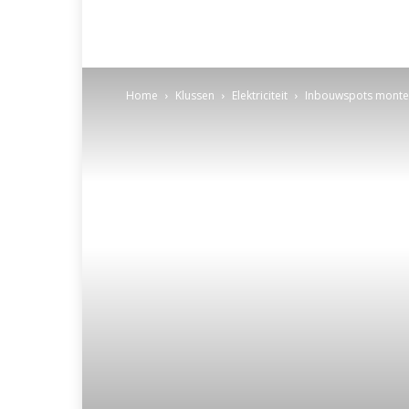
Home
Klussen
Elektriciteit
Inbouwspots monte