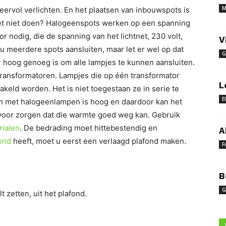
M
eervol verlichten. En het plaatsen van inbouwspots is
het niet doen? Halogeenspots werken op een spanning
r nodig, die de spanning van het lichtnet, 230 volt,
V
 u meerdere spots aansluiten, maar let er wel op dat
G
 hoog genoeg is om alle lampjes te kunnen aansluiten.
 transformatoren. Lampjes die op één transformator
L
keld worden. Het is niet toegestaan ze in serie te
E
m met halogeenlampen is hoog en daardoor kan het
voor zorgen dat die warmte goed weg kan. Gebruik
rialen
. De bedrading moet hittebestendig en
A
ond
heeft, moet u eerst een verlaagd plafond maken.
F
B
G
 zetten, uit het plafond.