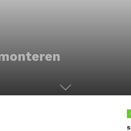
 monteren
S