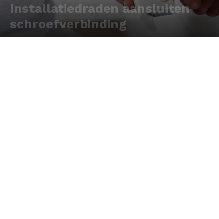
Installatiedraden aansluiten
schroefverbinding
Door
Redactie
-