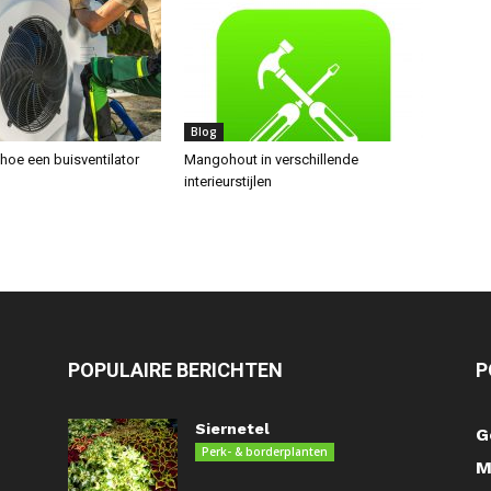
Blog
hoe een buisventilator
Mangohout in verschillende
interieurstijlen
POPULAIRE BERICHTEN
P
Siernetel
G
Perk- & borderplanten
M