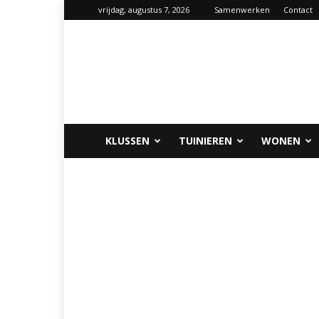
vrijdag, augustus 7, 2026
Samenwerken
Contact
Klus-
info.nl
KLUSSEN
TUINIEREN
WONEN