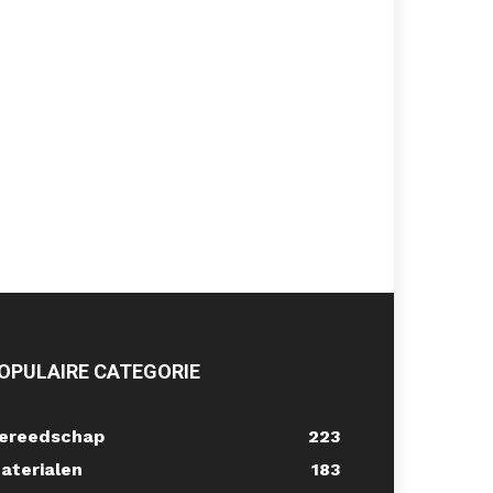
OPULAIRE CATEGORIE
ereedschap
223
aterialen
183