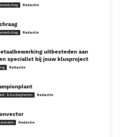
Redactie
ereedschap
chraag
Redactie
ereedschap
etaalbewerking uitbesteden aan
en specialist bij jouw klusproject
Redactie
log
ampionplant
Redactie
erk- & borderplanten
onvector
Redactie
aterialen