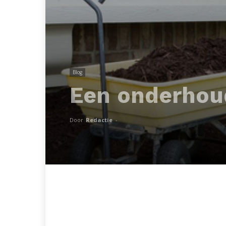
Blog
Een onderhoud
Door
Redactie
-