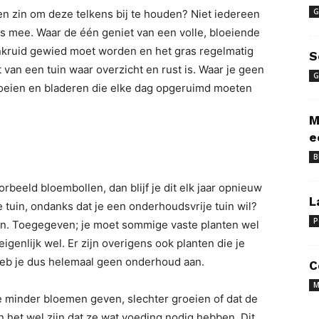
G
d en zin om deze telkens bij te houden? Niet iedereen
is mee. Waar de één geniet van een volle, bloeiende
nkruid gewied moet worden en het gras regelmatig
S
van een tuin waar overzicht en rust is. Waar je geen
G
 groeien en bladeren die elke dag opgeruimd moeten
M
e
B
rbeeld bloembollen, dan blijf je dit elk jaar opnieuw
L
je tuin, ondanks dat je een onderhoudsvrije tuin wil?
P
ten. Toegegeven; je moet sommige vaste planten wel
igenlijk wel. Er zijn overigens ook planten die je
 heb je dus helemaal geen onderhoud aan.
C
M
ze minder bloemen geven, slechter groeien of dat de
 het wel zijn dat ze wat voeding nodig hebben. Dit