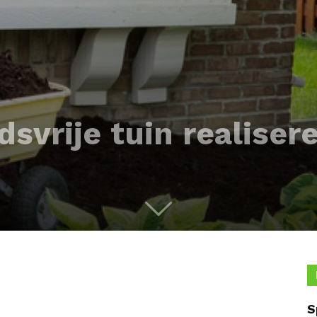
svrije tuin realiser
S