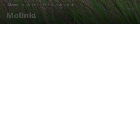
Bloemen en planten
Perk- & borderplanten
Molinia
Door
Redactie
-