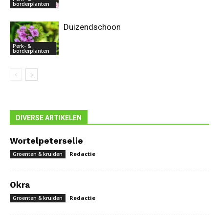
borderplanten
Duizendschoon
Perk- &
borderplanten
DIVERSE ARTIKELEN
Wortelpeterselie
Redactie
Groenten & kruiden
Okra
Redactie
Groenten & kruiden