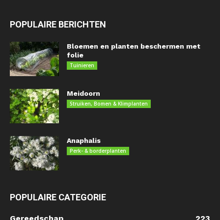
POPULAIRE BERICHTEN
Bloemen en planten beschermen met
folie
Tuinieren
Meidoorn
Struiken, Bomen & Klimplanten
Anaphalis
Perk- & borderplanten
POPULAIRE CATEGORIE
Gereedschap
223