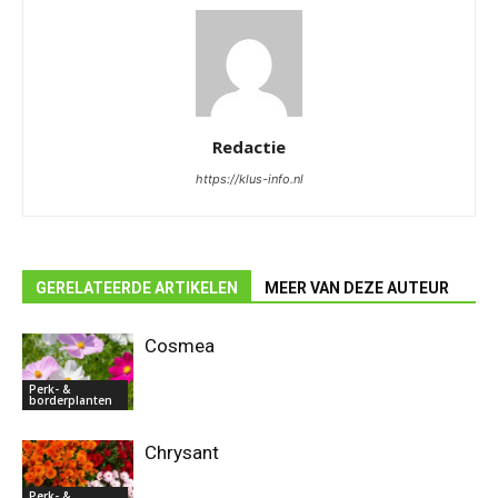
Redactie
https://klus-info.nl
GERELATEERDE ARTIKELEN
MEER VAN DEZE AUTEUR
Cosmea
Perk- &
borderplanten
Chrysant
Perk- &