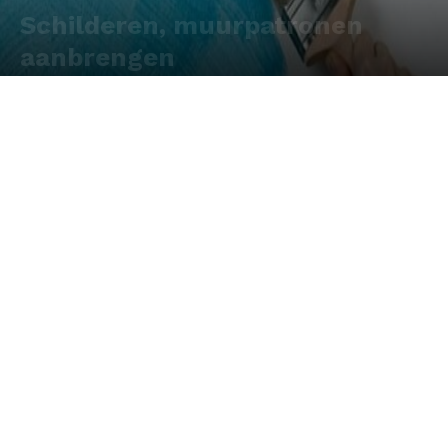
Schilderen, muurpatronen
aanbrengen
Door
Redactie
-