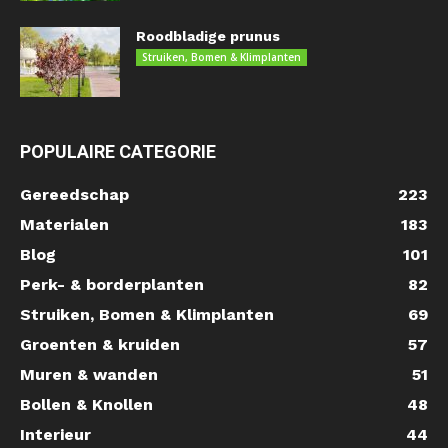
Roodbladige prunus
Struiken, Bomen & Klimplanten
POPULAIRE CATEGORIE
Gereedschap
223
Materialen
183
Blog
101
Perk- & borderplanten
82
Struiken, Bomen & Klimplanten
69
Groenten & kruiden
57
Muren & wanden
51
Bollen & Knollen
48
Interieur
44