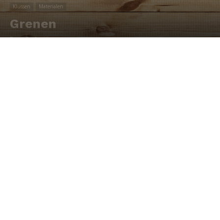
Klussen
Materialen
Grenen
Door
Redactie
-