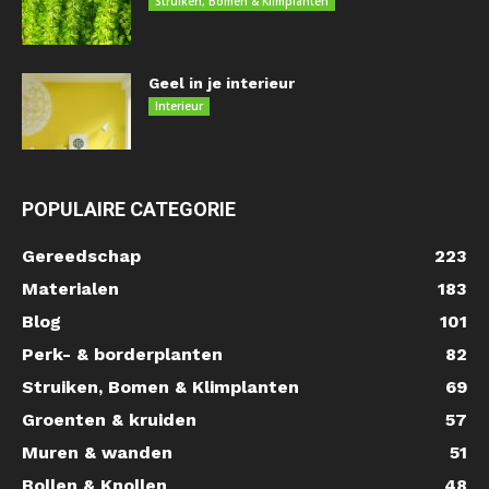
Struiken, Bomen & Klimplanten
Geel in je interieur
Interieur
POPULAIRE CATEGORIE
Gereedschap
223
Materialen
183
Blog
101
Perk- & borderplanten
82
Struiken, Bomen & Klimplanten
69
Groenten & kruiden
57
Muren & wanden
51
Bollen & Knollen
48