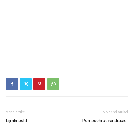
Vorig artikel
Volgend artikel
Lijmknecht
Pompschroevendraaier