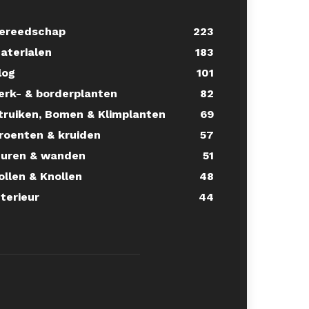
ereedschap
223
aterialen
183
log
101
erk- & borderplanten
82
truiken, Bomen & Klimplanten
69
roenten & kruiden
57
uren & wanden
51
ollen & Knollen
48
nterieur
44