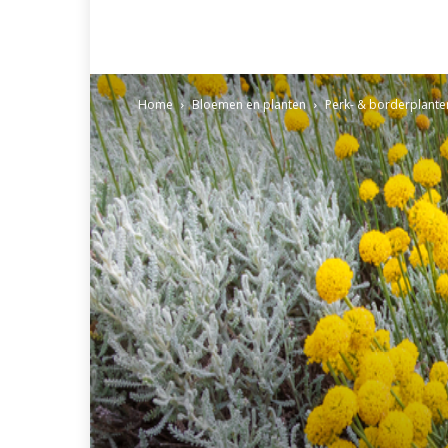
Home
Bloemen en planten
Perk- & borderplante