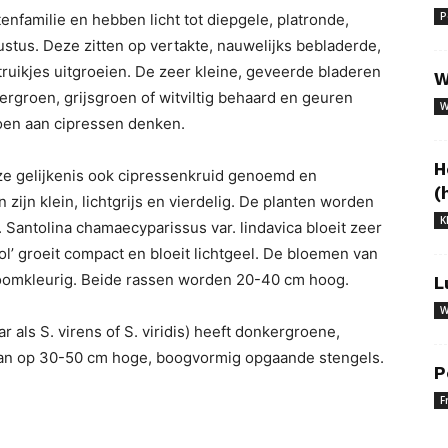
P
familie en hebben licht tot diepgele, platronde,
stus. Deze zitten op vertakte, nauwelijks bebladerde,
ruikjes uitgroeien. De zeer kleine, geveerde bladeren
W
groen, grijsgroen of witviltig behaard en geuren
W
oen aan cipressen denken.
H
e gelijkenis ook cipressenkruid genoemd en
(
zijn klein, lichtgrijs en vierdelig. De planten worden
K
. Santolina chamaecyparissus var. lindavica bloeit zeer
ol’ groeit compact en bloeit lichtgeel. De bloemen van
 roomkleurig. Beide rassen worden 20-40 cm hoog.
L
W
r als S. virens of S. viridis) heeft donkergroene,
an op 30-50 cm hoge, boogvormig opgaande stengels.
P
F