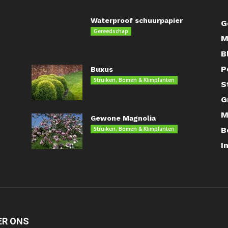
Waterproof schuurpapier
G
Gereedschap
M
B
P
Buxus
Struiken, Bomen & Klimplanten
S
G
M
Gewone Magnolia
Struiken, Bomen & Klimplanten
B
I
ER ONS