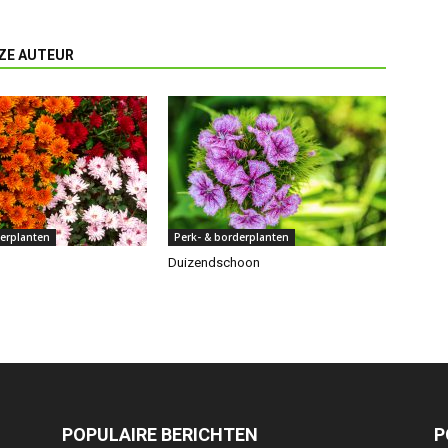
ZE AUTEUR
derplanten
Perk- & borderplanten
Duizendschoon
POPULAIRE BERICHTEN
P