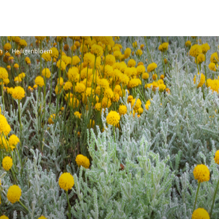
n
Heiligenbloem