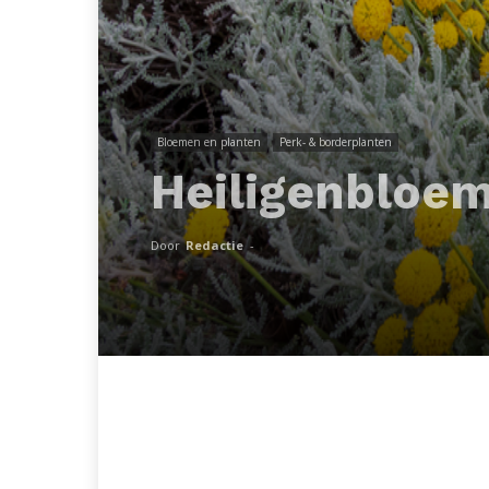
Bloemen en planten
Perk- & borderplanten
Heiligenbloe
Door
Redactie
-