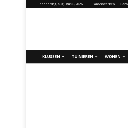
donderdag, augustus 6, 2026
Samenwerken
Cont
Klus-
info.nl
KLUSSEN
TUINIEREN
WONEN