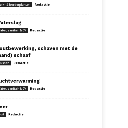
Redactie
erk- & borderplanten
aterslag
Redactie
ater, sanitair & CV
outbewerking, schaven met de
hand) schaaf
Redactie
lussen
uchtverwarming
Redactie
ater, sanitair & CV
eer
Redactie
ruit