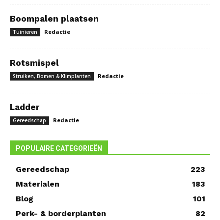
Boompalen plaatsen
Redactie
Tuinieren
Rotsmispel
Redactie
Struiken, Bomen & Klimplanten
Ladder
Redactie
Gereedschap
POPULAIRE CATEGORIEËN
Gereedschap
223
Materialen
183
Blog
101
Perk- & borderplanten
82