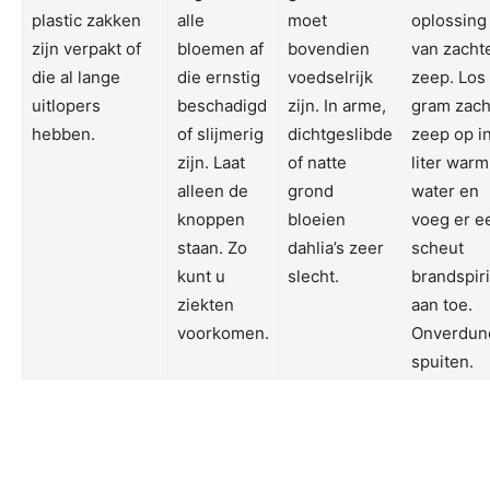
plastic zakken
alle
moet
oplossing
zijn verpakt of
bloemen af
bovendien
van zacht
die al lange
die ernstig
voedselrijk
zeep. Los
uitlopers
beschadigd
zijn. In arme,
gram zach
hebben.
of slijmerig
dichtgeslibde
zeep op in
zijn. Laat
of natte
liter warm
alleen de
grond
water en
knoppen
bloeien
voeg er e
staan. Zo
dahlia’s zeer
scheut
kunt u
slecht.
brandspir
ziekten
aan toe.
voorkomen.
Onverdun
spuiten.