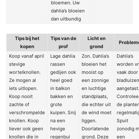
bloemen. Uw
dahlia’s bloeien
dan uitbundig
Tips bij het
Tips van de
Licht en
Problem
kopen
prof
grond
Koop vanaf april
Lage dahlia
Zon. Dahlia’s
Dahlia’s
stevige
rassen
bloeien het
worden vr
wortelknollen.
gedijen ook
mooist op
vaak door
Ze mogen al
heel goed
een zonnige
bladluize
iets uitlopen.
in balkon
en luchtige
aangetast
Koop nooit
bakken en
standplaats,
Controlee
zachte of
grote
die echter uit
de plante
verschrompelde
kuipen. Snij
de wind moet
regelmati
knollen. Koop
na een
liggen.
Spuit
liever ook geen
hevige
Doorlatende
zonodig m
knollen die in
regenbui
grond. Deze
een