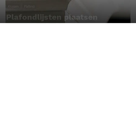
Klussen
Plafond
Plafondlijsten plaatsen
Door
Redactie
-