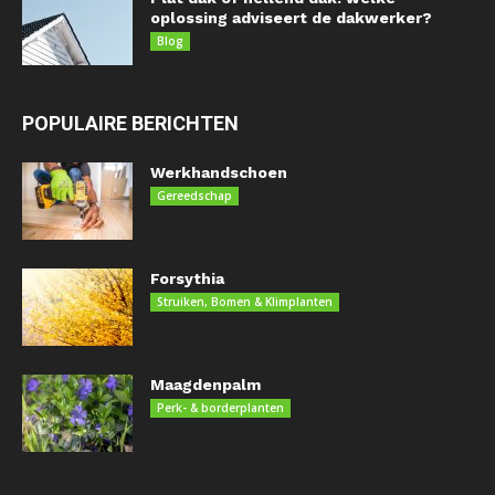
oplossing adviseert de dakwerker?
Blog
POPULAIRE BERICHTEN
Werkhandschoen
Gereedschap
Forsythia
Struiken, Bomen & Klimplanten
Maagdenpalm
Perk- & borderplanten