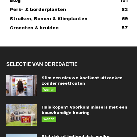
Blog
101
Perk- & borderplanten
82
Struiken, Bomen & Klimplanten
69
Groenten & kruiden
57
SELECTIE VAN DE REDACTIE
Slim een nieuwe koelkast uitzoeken
zonder meetfouten
Wonen
Huis kopen? Voorkom missers met een
bouwkundige keuring
Wonen
Plat dak of hellend dak: welke