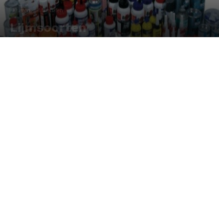
Klussen
Materialen
Lijmsoorten
Door
Redactie
-