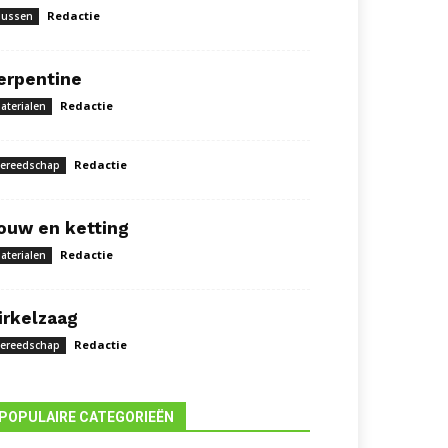
Redactie
lussen
erpentine
Redactie
aterialen
Redactie
ereedschap
ouw en ketting
Redactie
aterialen
irkelzaag
Redactie
ereedschap
POPULAIRE CATEGORIEËN