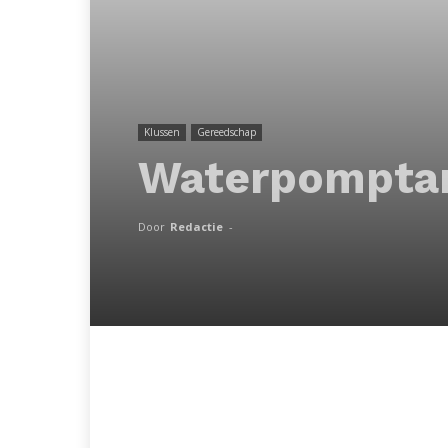
Klussen
Gereedschap
Waterpompta
Door
Redactie
-