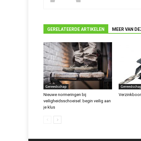
GERELATEERDE ARTIKELEN
MEER VAN DE
Gereedschap
Gereedscha
Nieuwe normeringen bij
Verzinkboor
veiligheidsschoeisel: begin veilig aan
je klus