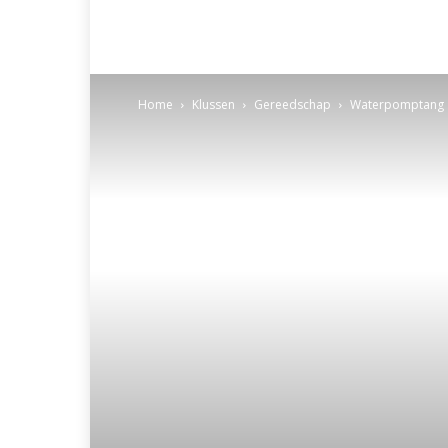
Home
Klussen
Gereedschap
Waterpomptang