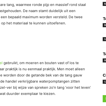
K
are tang, waarmee ronde pijp en massief rond staal
stgehouden. De naam stamt duidelijk uit een
ot een bepaald maximum worden versteld. De twee
T
 op het materiaal te kunnen uitoefenen.
M
G
T
M
el
gebruikt, om moeren en bouten vast of los te
aar praktijk is nu eenmaal praktijk. Men moet alleen
ie worden door de getande bek van de tang gauw
C
in de handel verkrijgbare waterpomptangen zitten
G
el-ver bij wijze van spreken zo’n tang ‘voor het leven’
 wat duurder exemplaar te kiezen.