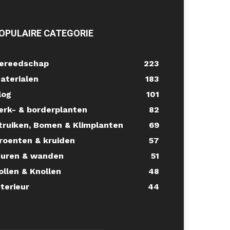
OPULAIRE CATEGORIE
ereedschap
223
aterialen
183
log
101
erk- & borderplanten
82
truiken, Bomen & Klimplanten
69
roenten & kruiden
57
uren & wanden
51
ollen & Knollen
48
nterieur
44