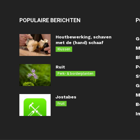
POPULAIRE BERICHTEN
P
Houtbewerking, schaven
G
met de (hand) schaaf
M
Klussen
B
P
Ruit
Perk- & borderplanten
S
G
M
Jostabes
Fruit
B
I