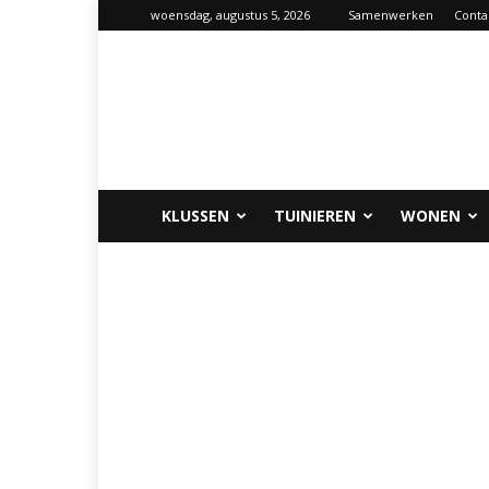
woensdag, augustus 5, 2026
Samenwerken
Conta
Klus-
info.nl
KLUSSEN
TUINIEREN
WONEN