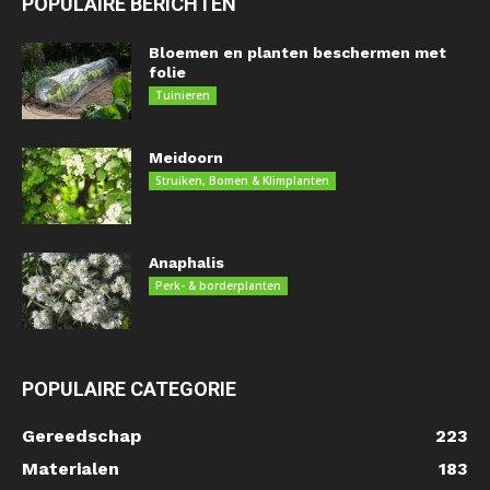
POPULAIRE BERICHTEN
Bloemen en planten beschermen met
folie
Tuinieren
Meidoorn
Struiken, Bomen & Klimplanten
Anaphalis
Perk- & borderplanten
POPULAIRE CATEGORIE
Gereedschap
223
Materialen
183