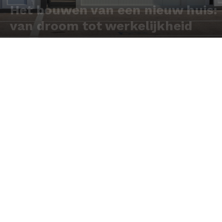
Het bouwen van een nieuw huis:
van droom tot werkelijkheid
Door
Redactie
-