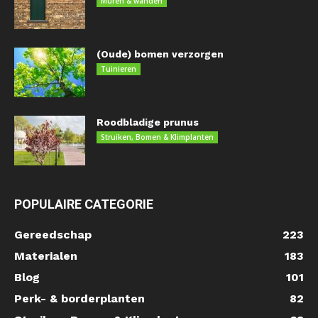
Muren & wanden
(Oude) bomen verzorgen
Tuinieren
Roodbladige prunus
Struiken, Bomen & Klimplanten
POPULAIRE CATEGORIE
Gereedschap
223
Materialen
183
Blog
101
Perk- & borderplanten
82