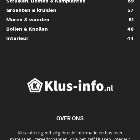
Struiken, Bomen & Klimplanten
69
Groenten & kruiden
57
Muren & wanden
51
Bollen & Knollen
48
Interieur
44
OVER ONS
Klus-info.nl geeft uitgebreide informatie en tips over
materialen, gereedschappen, doe-het-zelf klussen, interieur