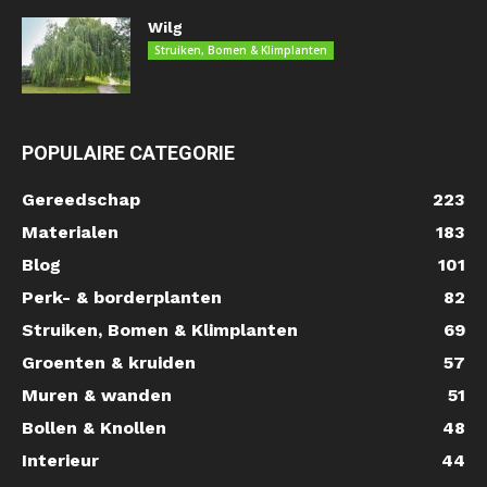
Wilg
Struiken, Bomen & Klimplanten
POPULAIRE CATEGORIE
Gereedschap
223
Materialen
183
Blog
101
Perk- & borderplanten
82
Struiken, Bomen & Klimplanten
69
Groenten & kruiden
57
Muren & wanden
51
Bollen & Knollen
48
Interieur
44