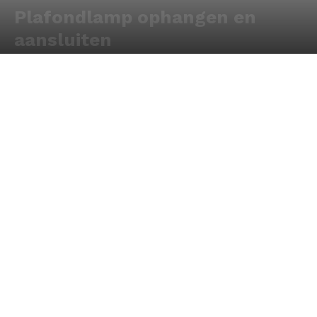
Plafondlamp ophangen en
aansluiten
Door
Redactie
-