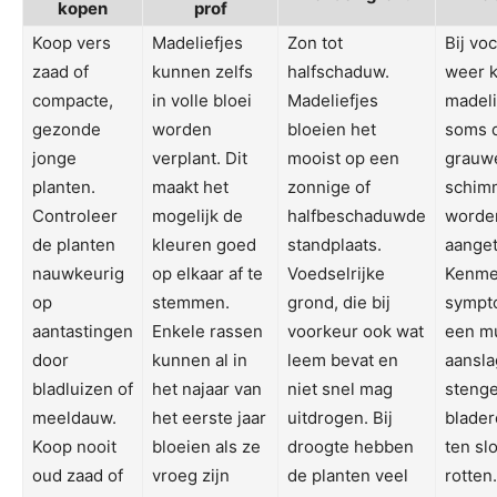
kopen
prof
Koop vers
Madeliefjes
Zon tot
Bij vo
zaad of
kunnen zelfs
halfschaduw.
weer 
compacte,
in volle bloei
Madeliefjes
madeli
gezonde
worden
bloeien het
soms 
jonge
verplant. Dit
mooist op een
grauw
planten.
maakt het
zonnige of
schim
Controleer
mogelijk de
halfbeschaduwde
worde
de planten
kleuren goed
standplaats.
aanget
nauwkeurig
op elkaar af te
Voedselrijke
Kenme
op
stemmen.
grond, die bij
sympt
aantastingen
Enkele rassen
voorkeur ook wat
een mu
door
kunnen al in
leem bevat en
aansla
bladluizen of
het najaar van
niet snel mag
stenge
meeldauw.
het eerste jaar
uitdrogen. Bij
blader
Koop nooit
bloeien als ze
droogte hebben
ten slo
oud zaad of
vroeg zijn
de planten veel
rotten