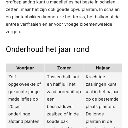
grafbeplanting kunt u madeliefjes het beste in schalen
zetten, maar het zijn ook goede opvulplanten. In schalen
en plantenbakken kunnen ze het terras, het balkon of de
entree verfraaien en er voor vroege bloemenweelde
zorgen.
Onderhoud het jaar rond
Voorjaar
Zomer
Najaar
Zelf
Tussen half juni
Krachtige
opgekweekte of
en half juli het
zaailingen kunt
gekochte jonge
zaad breeduit op
u al in het najaar
madeliefjes op
een
op de bestemde
20 cm
beschaduwd
plaats planten.
onderlinge
zaaibed of in de
De jonge
afstand planten.
koude bak
planten in de