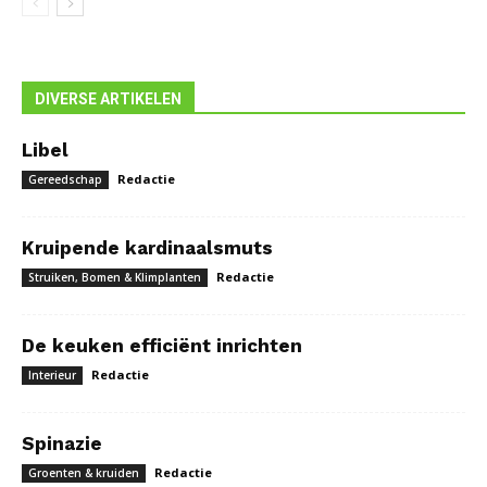
DIVERSE ARTIKELEN
Libel
Redactie
Gereedschap
Kruipende kardinaalsmuts
Redactie
Struiken, Bomen & Klimplanten
De keuken efficiënt inrichten
Redactie
Interieur
Spinazie
Redactie
Groenten & kruiden