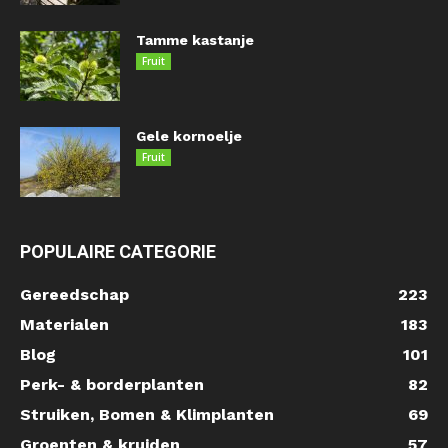
Tamme kastanje
Fruit
Gele kornoelje
Fruit
POPULAIRE CATEGORIE
Gereedschap
223
Materialen
183
Blog
101
Perk- & borderplanten
82
Struiken, Bomen & Klimplanten
69
Groenten & kruiden
57