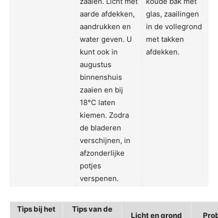
zaaien. Licht met
koude bak met
aarde afdekken,
glas, zaailingen
aandrukken en
in de vollegrond
water geven. U
met takken
kunt ook in
afdekken.
augustus
binnenshuis
zaaien en bij
18°C laten
kiemen. Zodra
de bladeren
verschijnen, in
afzonderlijke
potjes
verspenen.
Tips bij het
Tips van de
Licht en grond
Pro