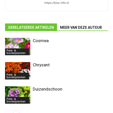
https://klus-info.nl
GERELATEERDE ARTIKELEN
MEER VAN DEZE AUTEUR
Cosmea
Perk- &
borderplanten
Chrysant
Perk- &
borderplanten
Duizendschoon
Perk- &
borderplanten