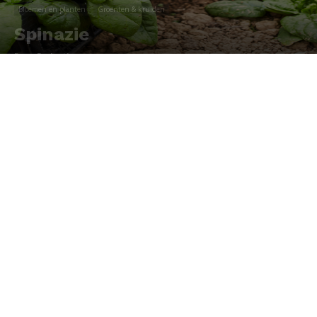
Bloemen en planten
Groenten & kruiden
Spinazie
Door
Redactie
-