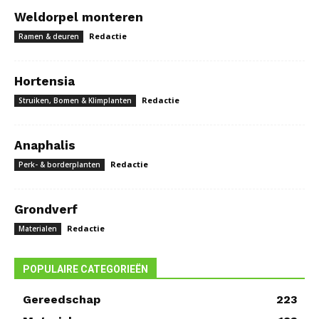
Weldorpel monteren
Redactie
Ramen & deuren
Hortensia
Redactie
Struiken, Bomen & Klimplanten
Anaphalis
Redactie
Perk- & borderplanten
Grondverf
Redactie
Materialen
POPULAIRE CATEGORIEËN
Gereedschap
223