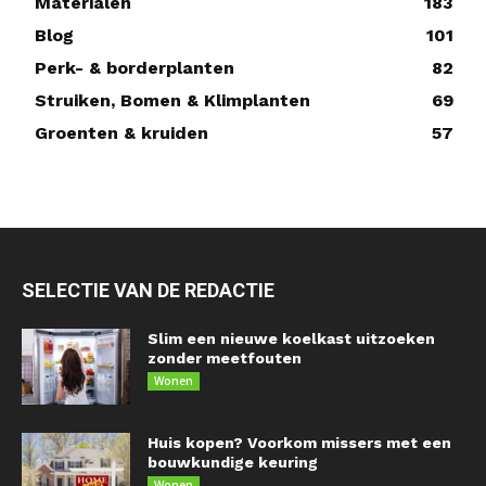
Materialen
183
Blog
101
Perk- & borderplanten
82
Struiken, Bomen & Klimplanten
69
Groenten & kruiden
57
SELECTIE VAN DE REDACTIE
Slim een nieuwe koelkast uitzoeken
zonder meetfouten
Wonen
Huis kopen? Voorkom missers met een
bouwkundige keuring
Wonen