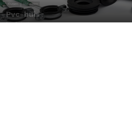
Klussen
Materialen
Pvc-buis
Door
Redactie
-