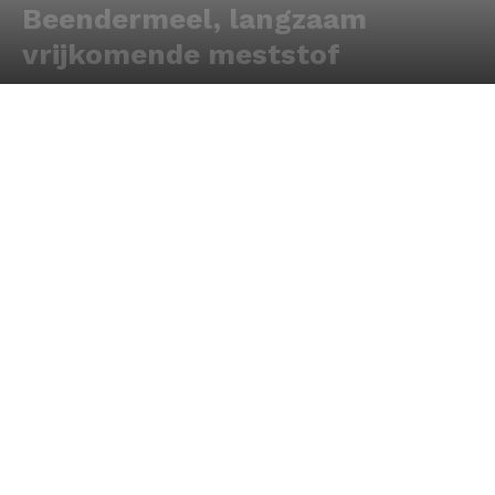
Beendermeel, langzaam
vrijkomende meststof
Door
Redactie
-