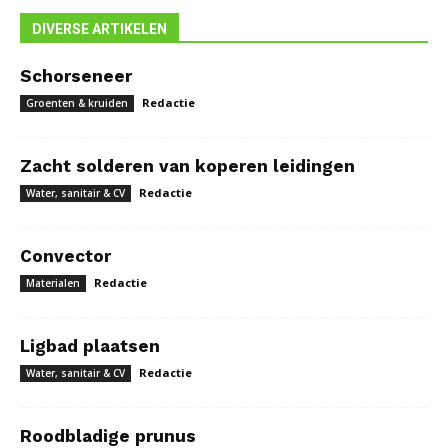
DIVERSE ARTIKELEN
Schorseneer
Redactie
Groenten & kruiden
Zacht solderen van koperen leidingen
Redactie
Water, sanitair & CV
Convector
Redactie
Materialen
Ligbad plaatsen
Redactie
Water, sanitair & CV
Roodbladige prunus