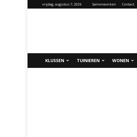
vrijdag, augustus 7, 2026
Samenwerken
Contact
Klus-
info.nl
KLUSSEN
TUINIEREN
WONEN