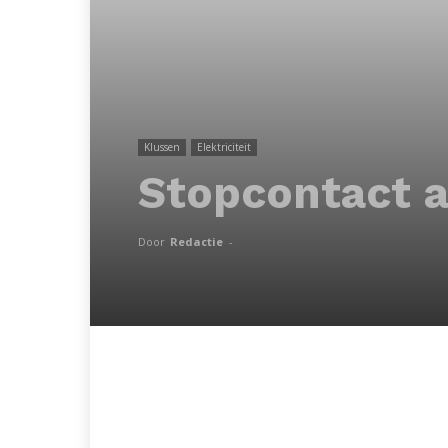
Klussen
Elektriciteit
Stopcontact a
Door
Redactie
-