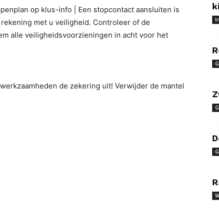
k
ppenplan op klus-info | Een stopcontact aansluiten is
I
 rekening met u veiligheid. Controleer of de
m alle veiligheidsvoorzieningen in acht voor het
R
G
e werkzaamheden de zekering uit! Verwijder de mantel
Z
G
D
G
R
W