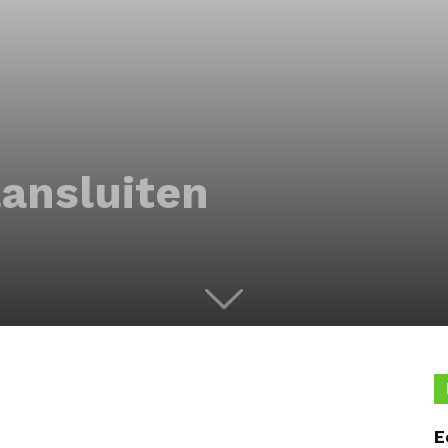
ansluiten
E