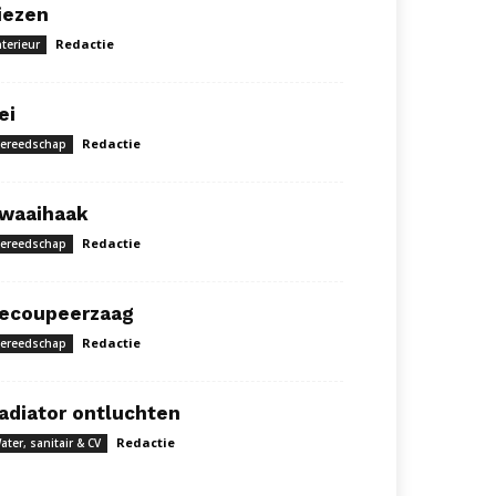
iezen
Redactie
nterieur
ei
Redactie
ereedschap
waaihaak
Redactie
ereedschap
ecoupeerzaag
Redactie
ereedschap
adiator ontluchten
Redactie
ater, sanitair & CV