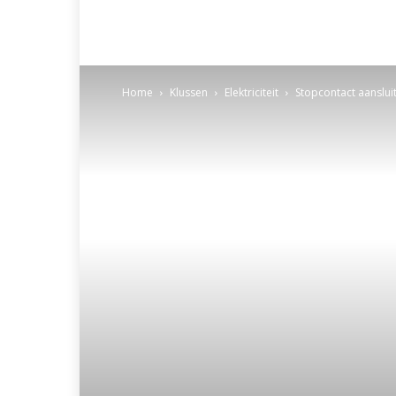
Home
Klussen
Elektriciteit
Stopcontact aanslui