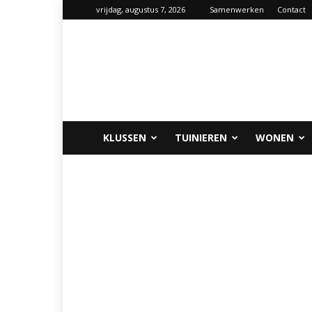
vrijdag, augustus 7, 2026
Samenwerken
Contact
Klus-
info.nl
KLUSSEN
TUINIEREN
WONEN