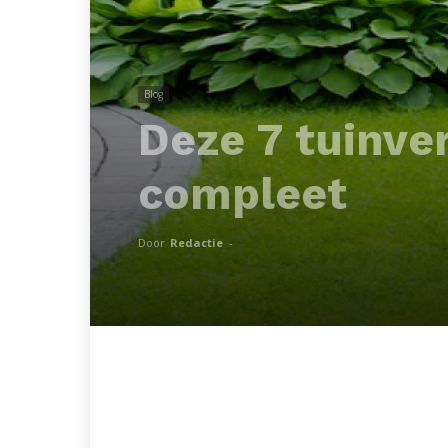
Blog
Deze 7 tuinve
compleet
Door
Redactie
-