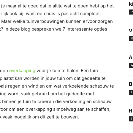
k
e maar al te goed dat je altijd wat te doen hebt op het
I
rlijk ook bij, want een huis is pas echt compleet
s. Maar welke tuinverbouwingen kunnen ervoor zorgen
bt? In deze blog bespreken we 7 interessante opties
V
M
A
F
m een
overkapping
voor je tuin te halen. Een tuin
plaatst kan worden in jouw tuin om dat gedeelte te
B
als regen en wind en om wat verkoelende schaduw te
T
ing wordt vaak gebruikt om het gedeelte met
 binnen je tuin te creëren die verkoeling en schaduw
voor om een overkapping simpelweg aan te schaffen,
H
k vaak mogelijk om dit zelf te bouwen.
T