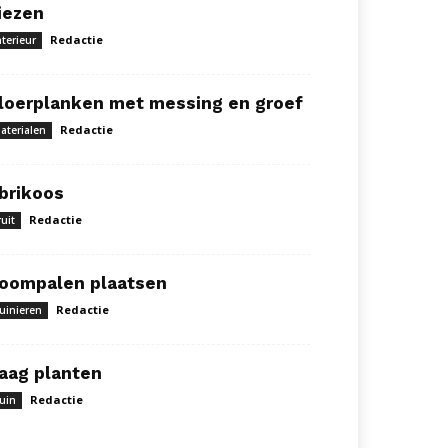
iezen
Redactie
nterieur
loerplanken met messing en groef
Redactie
aterialen
brikoos
Redactie
ruit
oompalen plaatsen
Redactie
uinieren
aag planten
Redactie
uin