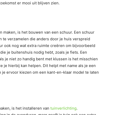
 toekomst er mooi uit blijven zien.
an maken, is het bouwen van een schuur. Een schuur
en te verzamelen die anders door je huis verspreid
ur ook nog wat extra ruimte creëren om bijvoorbeeld
e je buitenshuis nodig hebt, zoals je fiets. Een
als je niet zo handig bent met klussen is het misschien
 je hierbij kan helpen. Dit helpt met name als je een
 je ervoor kiezen om een kant-en-klaar model te laten
aken, is het installeren van
tuinverlichting
.
hting in de avonduren, maar geeft je tuin ook een extra