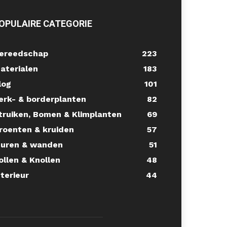
OPULAIRE CATEGORIE
ereedschap
223
aterialen
183
log
101
erk- & borderplanten
82
truiken, Bomen & Klimplanten
69
roenten & kruiden
57
uren & wanden
51
ollen & Knollen
48
nterieur
44