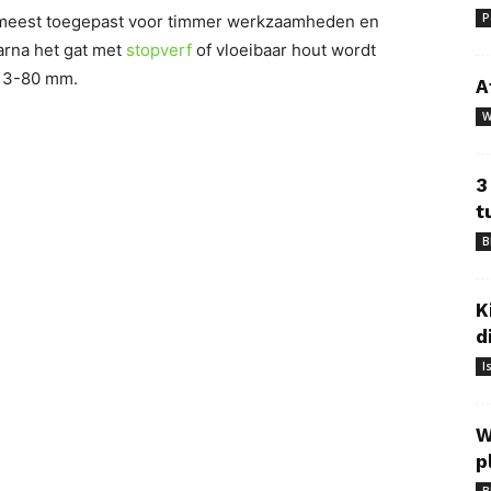
P
 meest toegepast voor timmer werkzaamheden en
arna het gat met
stopverf
of vloeibaar hout wordt
 13-80 mm.
A
W
3
t
B
K
d
I
W
p