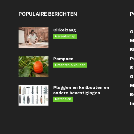
POPULAIRE BERICHTEN
P
Cirkelzaag
G
Gereedschap
M
B
P
Pompoen
Groenten & kruiden
S
G
M
Pluggen en keilbouten en
andere bevestigingen
B
Materialen
I