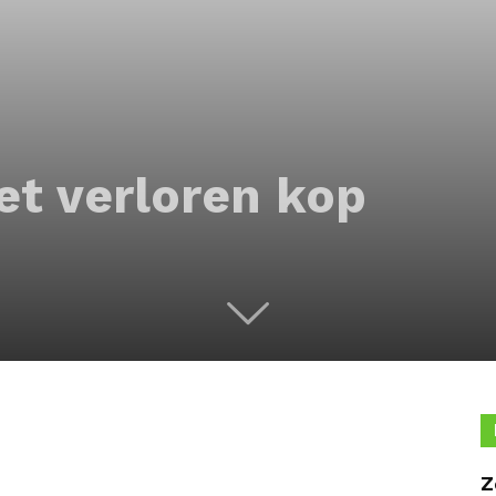
t verloren kop
Z