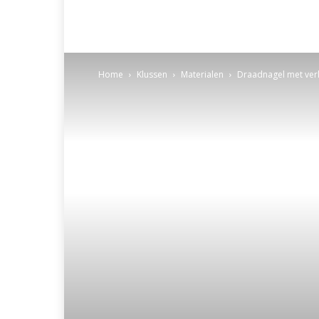
Home
Klussen
Materialen
Draadnagel met ver