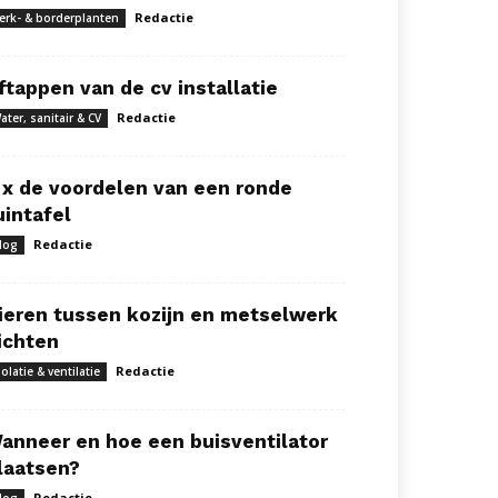
Redactie
erk- & borderplanten
ftappen van de cv installatie
Redactie
ater, sanitair & CV
 x de voordelen van een ronde
uintafel
Redactie
log
ieren tussen kozijn en metselwerk
ichten
Redactie
solatie & ventilatie
anneer en hoe een buisventilator
laatsen?
Redactie