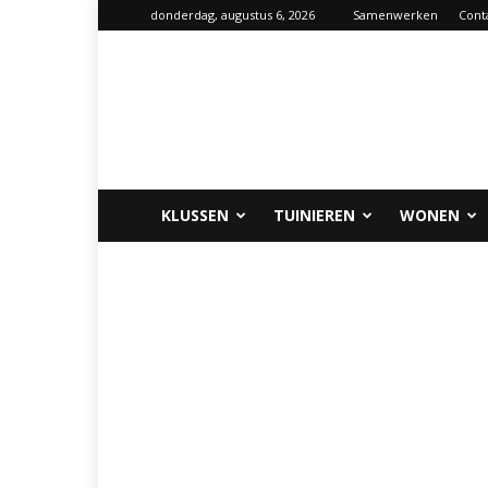
donderdag, augustus 6, 2026
Samenwerken
Cont
Klus-
info.nl
KLUSSEN
TUINIEREN
WONEN