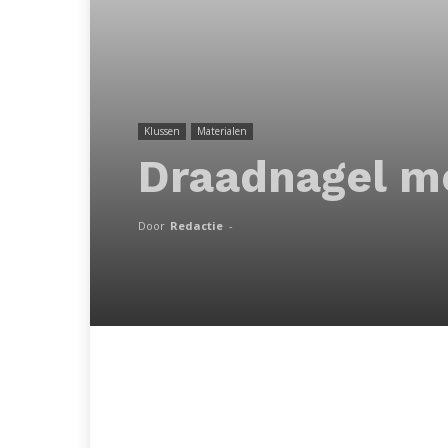
Klussen
Materialen
Draadnagel me
Door
Redactie
-