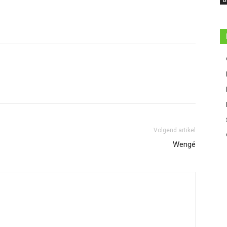
B
Volgend artikel
Wengé