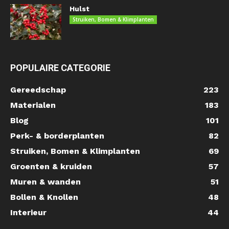
Hulst
Struiken, Bomen & Klimplanten
POPULAIRE CATEGORIE
Gereedschap
223
Materialen
183
Blog
101
Perk- & borderplanten
82
Struiken, Bomen & Klimplanten
69
Groenten & kruiden
57
Muren & wanden
51
Bollen & Knollen
48
Interieur
44