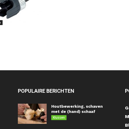
p
POPULAIRE BERICHTEN
P
Houtbewerking, schaven
G
met de (hand) schaaf
M
Klussen
B