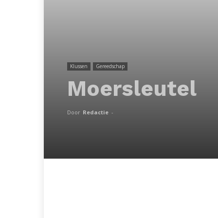
Klussen
Gereedschap
Moersleutel
Door
Redactie
-