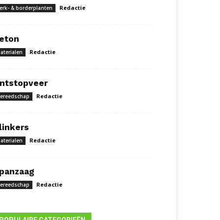
Redactie
erk- & borderplanten
eton
Redactie
aterialen
ntstopveer
Redactie
ereedschap
linkers
Redactie
aterialen
panzaag
Redactie
ereedschap