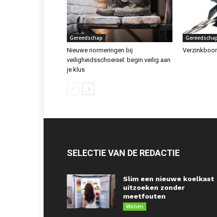
Gereedschap
Gereedscha
Nieuwe normeringen bij
Verzinkboor
veiligheidsschoeisel: begin veilig aan
je klus
SELECTIE VAN DE REDACTIE
Slim een nieuwe koelkast
uitzoeken zonder
meetfouten
Wonen