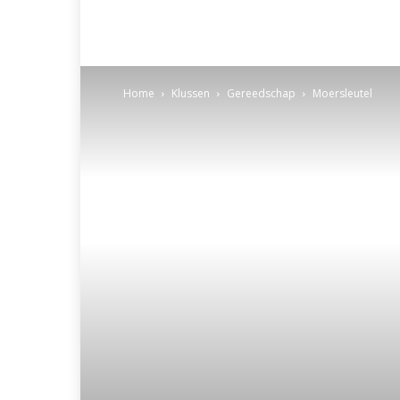
Home
Klussen
Gereedschap
Moersleutel