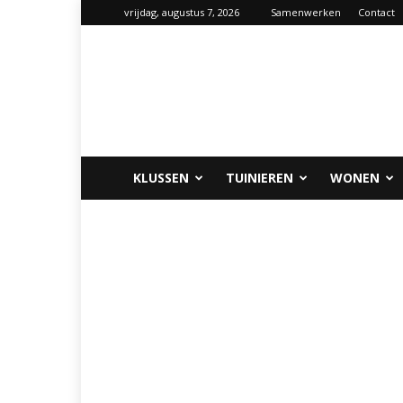
vrijdag, augustus 7, 2026
Samenwerken
Contact
Klus-
info.nl
KLUSSEN
TUINIEREN
WONEN