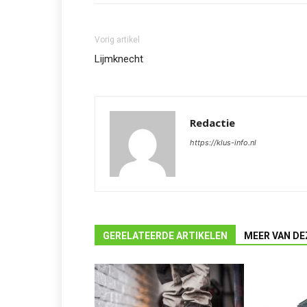
Vorig artikel
Lijmknecht
Redactie
https://klus-info.nl
GERELATEERDE ARTIKELEN
MEER VAN DE