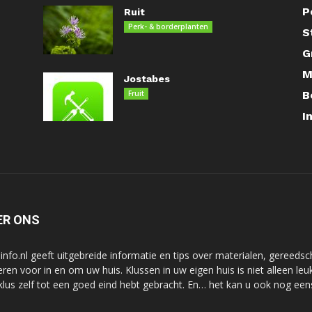
P
Ruit
Perk- & borderplanten
S
G
M
Jostabes
Fruit
B
I
ER ONS
-info.nl geeft uitgebreide informatie en tips over materialen, gereedsc
ieren voor in en om uw huis. Klussen in uw eigen huis is niet alleen le
klus zelf tot een goed eind hebt gebracht. En… het kan u ook nog een