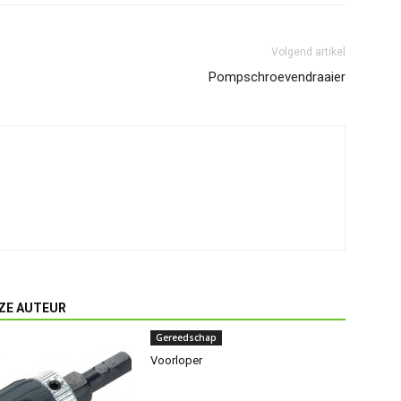
Volgend artikel
Pompschroevendraaier
ZE AUTEUR
Gereedschap
Voorloper