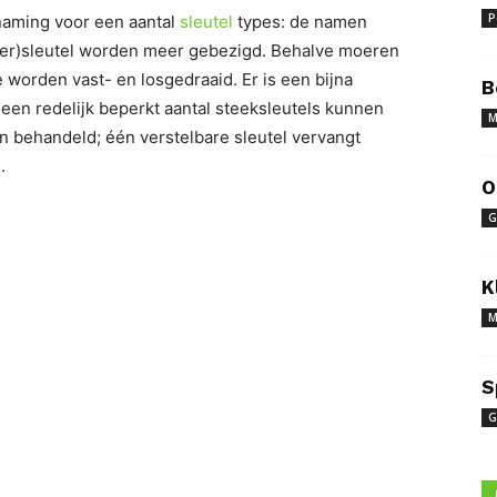
P
naming voor een aantal
sleutel
types: de namen
moer)sleutel worden meer gebezigd. Behalve moeren
worden vast- en losgedraaid. Er is een bijna
B
een redelijk beperkt aantal steeksleutels kunnen
M
behandeld; één verstelbare sleutel vervangt
.
O
G
K
M
S
G