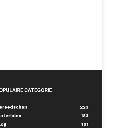
OPULAIRE CATEGORIE
ereedschap
223
aterialen
183
log
101