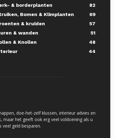
erk- & borderplanten
82
truiken, Bomen & Klimplanten
69
roenten & kruiden
57
uren & wanden
51
ollen & Knollen
48
nterieur
44
happen, doe-het-zelf klussen, interieur advies en
uk, maar het geeft ook erg veel voldoening als u
s veel geld besparen.