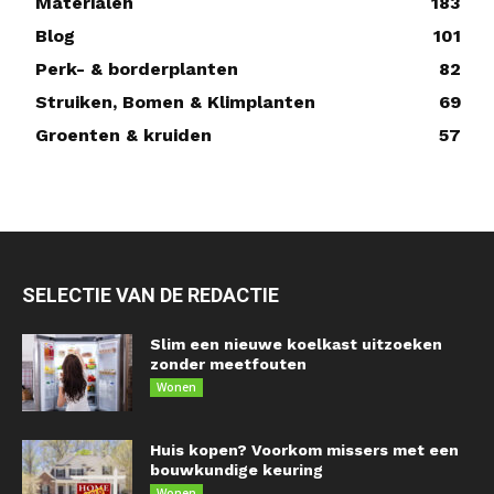
Materialen
183
Blog
101
Perk- & borderplanten
82
Struiken, Bomen & Klimplanten
69
Groenten & kruiden
57
SELECTIE VAN DE REDACTIE
Slim een nieuwe koelkast uitzoeken
zonder meetfouten
Wonen
Huis kopen? Voorkom missers met een
bouwkundige keuring
Wonen